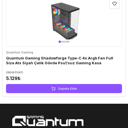
Quantum Gaming
Quantum Gaming Shadowforge Type-C 4x Argb Fan Full
Size Atx Siyah Çelik Gövde Psu\'suz Gaming Kasa
ÜRÜN FIYATI:
5.129₺
Sepete Ekle