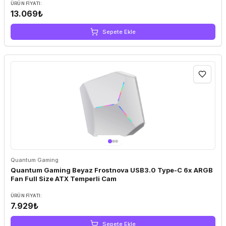
VGA Kartı Uzunluğu: 350 mm
ÜRÜN FIYATI:
13.069₺
Sepete Ekle
Quantum Gaming
Quantum Gaming Beyaz Frostnova USB3.0 Type-C 6x ARGB
Fan Full Size ATX Temperli Cam
ÜRÜN FIYATI:
7.929₺
Sepete Ekle