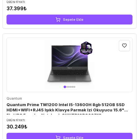
ÜRÜN FIYATI:
37.399₺
Sepete Ekle
Quantum
Quantum Prime TM1200 Intel I5-13600H 8gb 512GB SSD
HDMI+WIFI+RJ45 Işıklı Klavye Parmak Izi Okuyucu 15.6"
Fhd IPS Freedos Notebook QNNTB10B060718
ÜRÜN FIYATI:
30.249₺
Sepete Ekle