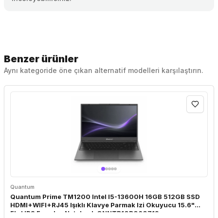
Benzer ürünler
Aynı kategoride öne çıkan alternatif modelleri karşılaştırın.
Quantum
Quantum Prime TM1200 Intel I5-13600H 16GB 512GB SSD
HDMI+WIFI+RJ45 Işıklı Klavye Parmak Izi Okuyucu 15.6"
Fhd IPS Freedos Notebook QNNTB10B060719