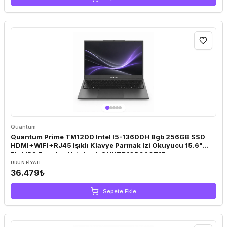
Quantum
Quantum Prime TM1200 Intel I5-13600H 8gb 256GB SSD
HDMI+WIFI+RJ45 Işıklı Klavye Parmak Izi Okuyucu 15.6"
Fhd IPS Freedos Notebook QNNTB10B060717
ÜRÜN FIYATI:
36.479₺
Sepete Ekle