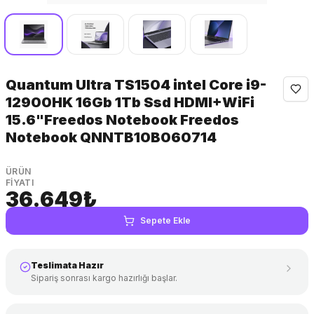
Quantum Ultra TS1504 intel Core i9-
12900HK 16Gb 1Tb Ssd HDMI+WiFi
15.6"Freedos Notebook Freedos
Notebook QNNTB10B060714
ÜRÜN
FIYATI
36.649₺
KDV
Sepete Ekle
dahil
Teslimata Hazır
Sipariş sonrası kargo hazırlığı başlar.