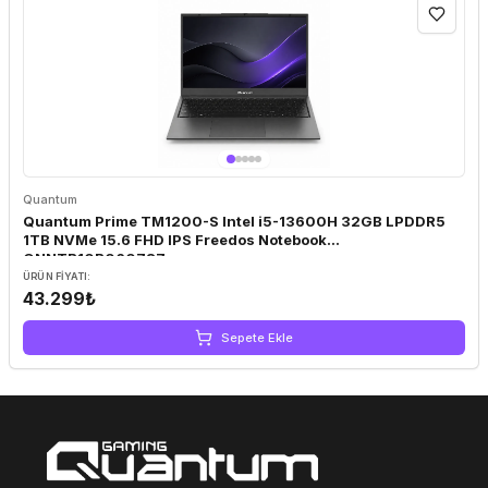
Quantum
Quantum Prime TM1200-S Intel i5-13600H 32GB LPDDR5
1TB NVMe 15.6 FHD IPS Freedos Notebook
QNNTB10B060787
ÜRÜN FIYATI:
43.299₺
Sepete Ekle