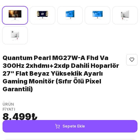
Quantum Pearl MG27W-A Fhd Va
300Hz 2xhdmı+2xdp Dahili Hoparlör
27" Flat Beyaz Yükseklik Ayarlı
Gaming Monitör (Sıfır Ölü Pixel
Garantili)
ÜRÜN
FIYATI
8.499₺
KDV
Sepete Ekle
dahil