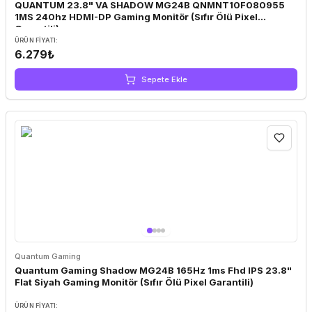
QUANTUM 23.8" VA SHADOW MG24B QNMNT10F080955
1MS 240hz HDMI-DP Gaming Monitör (Sıfır Ölü Pixel
Garantili)
ÜRÜN FIYATI:
6.279₺
Sepete Ekle
Quantum Gaming
Quantum Gaming Shadow MG24B 165Hz 1ms Fhd IPS 23.8"
Flat Siyah Gaming Monitör (Sıfır Ölü Pixel Garantili)
ÜRÜN FIYATI: